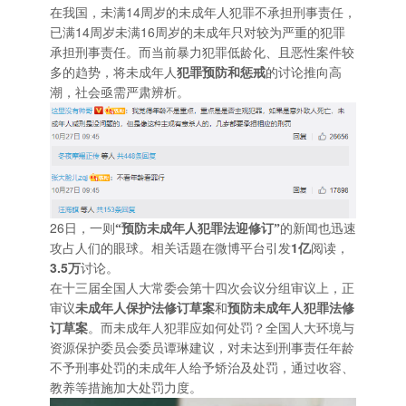
14
在我国，未满
周岁的未成年人犯罪不承担刑事责任，
14
16
已满
周岁未满
周岁的未成年只对较为严重的犯罪
承担刑事责任。而当前暴力犯罪低龄化、且恶性案件较
多的趋势，将未成年人
犯罪预防和惩戒
的讨论推向高
潮，社会亟需严肃辨析。
26
日，一则
“预防未成年人犯罪法迎修订”
的新闻也迅速
1
攻占人们的眼球。相关话题在微博平台引发
亿
阅读，
3.5
万
讨论。
在十三届全国人大常委会第十四次会议分组审议上，正
审议
未成年人保护法修订草案
和
预防未成年人犯罪法修
订草案
。而未成年人犯罪应如何处罚？全国人大环境与
资源保护委员会委员谭琳建议，对未达到刑事责任年龄
不予刑事处罚的未成年人给予矫治及处罚，通过收容、
教养等措施加大处罚力度。