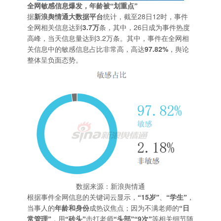
全网敏感信息爆发，年龄被“划重点”
28
12
据
新浪舆情通大数据平台
统计，截至
日
时，事件
3.7
26
全网相关信息达到
万
条，其中，
日成为事件热度
3.2
高峰，当天信息量达到
万条。其中，事件在全网相
97.82%
关信息中的敏感信息占比非常高，高达
，舆论
整体呈负面态势。
数据来源：新浪舆情通
15
根据事件全网信息的关键词云显示，
“
岁”
、
“学生”
，
当事人的
年龄和身份
成热议焦点；因为不满老师的
“日
9
常管理”
，用
“砖头”
击打老师
“头部”“
次”
等相关细节随