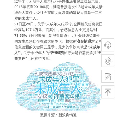
近年来，未成年人暴力犯罪事件接连引起全社会关注。
2018
2019
3
年底至
年初，湖南曾接连发生
起未成年人涉
嫌杀人事件，令社会震惊，而涉事的嫌疑人都是十二三
岁的未成年人。
21
28
日至
日，关于“未成年人犯罪”的全网相关信息就已
127.4
经高达
万
条。而其中，敏感信息占比更是达到
73.55%
（数据来源：新浪舆情通），社会对该类事件
的发生及惩处存在很大的争议。根据
新浪舆情通
对全网
信息监测的关键词云显示，最大的争议点就是
“未成年
人”
，关于未成年人的
“严重犯罪”
行为是否需要承担
“刑
事责任”
，还有待考量。
数据来源：新浪舆情通