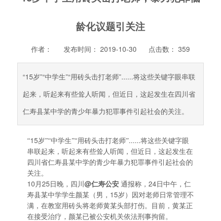
龄化议题引关注
作者：
发布时间： 2019-10-30
点击数：
359
“15岁”“中学生”“用砖头击打老师”......将这些关键字眼串联
起来，听起来有些耸人听闻，但近日，这起发生在四川省
仁寿县某中学的青少年暴力犯罪事件引起社会的关注。
15
......
“
岁”“中学生”“用砖头击打老师”
将这些关键字眼
串联起来，听起来有些耸人听闻，但近日，这起发生在
四川省仁寿县某中学的青少年暴力犯罪事件引起社会的
关注。
10
25
@
24
月
日晚，四川
仁寿公安
通报称，
日中午，仁
15
寿县某中学学生颜某（男，
岁）因对老师日常管理不
满，在教室用砖头将老师黄某头部打伤。目前，黄某正
在接受治疗，颜某已被公安机关依法刑事拘留。